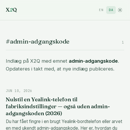
X
2
Q
EN
DA
#admin-adgangskode
1
Indlæg på X2Q med emnet
admin-adgangskode
.
Opdateres i takt med, at nye indlæg publiceres.
JUN 10, 2026
Nulstil en Yealink-telefon til
fabriksindstillinger — også uden admin-
adgangskoden (2026)
Du har fået fingre i en brugt Yealink-bordtelefon eller arvet
en med ukendt admin-adgangskode. Her er, hvordan du