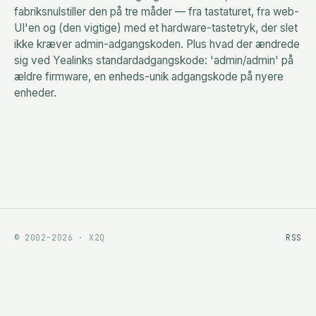
fabriksnulstiller den på tre måder — fra tastaturet, fra web-
UI'en og (den vigtige) med et hardware-tastetryk, der slet
ikke kræver admin-adgangskoden. Plus hvad der ændrede
sig ved Yealinks standardadgangskode: 'admin/admin' på
ældre firmware, en enheds-unik adgangskode på nyere
enheder.
© 2002–2026 · X2Q
RSS