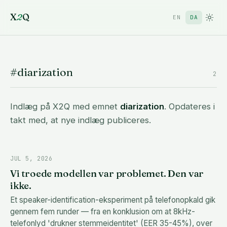
X
2
Q
EN
DA
#diarization
2
Indlæg på X2Q med emnet
diarization
. Opdateres i
takt med, at nye indlæg publiceres.
JUL 5, 2026
Vi troede modellen var problemet. Den var
ikke.
Et speaker-identification-eksperiment på telefonopkald gik
gennem fem runder — fra en konklusion om at 8kHz-
telefonlyd 'drukner stemmeidentitet' (EER 35-45%), over