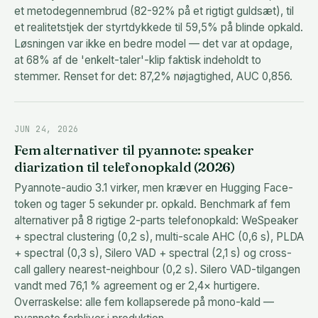
et metodegennembrud (82-92% på et rigtigt guldsæt), til
et realitetstjek der styrtdykkede til 59,5% på blinde opkald.
Løsningen var ikke en bedre model — det var at opdage,
at 68% af de 'enkelt-taler'-klip faktisk indeholdt to
stemmer. Renset for det: 87,2% nøjagtighed, AUC 0,856.
JUN 24, 2026
Fem alternativer til pyannote: speaker
diarization til telefonopkald (2026)
Pyannote-audio 3.1 virker, men kræver en Hugging Face-
token og tager 5 sekunder pr. opkald. Benchmark af fem
alternativer på 8 rigtige 2-parts telefonopkald: WeSpeaker
+ spectral clustering (0,2 s), multi-scale AHC (0,6 s), PLDA
+ spectral (0,3 s), Silero VAD + spectral (2,1 s) og cross-
call gallery nearest-neighbour (0,2 s). Silero VAD-tilgangen
vandt med 76,1 % agreement og er 2,4× hurtigere.
Overraskelse: alle fem kollapserede på mono-kald —