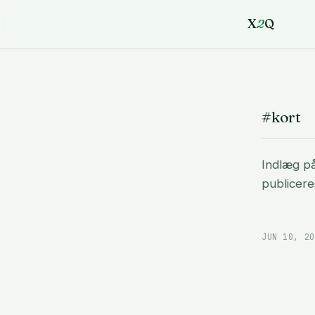
X
2
Q
#kort
Indlæg p
publicere
JUN 10, 20