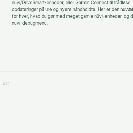
nüvi/DriveSmart-enheder, eller Garmin Connect til trådløse
opdateringer på ure og nyere håndholdte. Her er den nuvæ
for hver, hvad du gør med meget gamle nüvi-enheder, og d
nüvi-debugmenu.
· X2Q