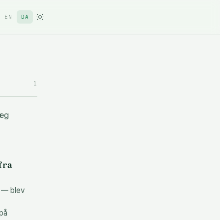
EN
DA
1
læg
fra
 — blev
 på