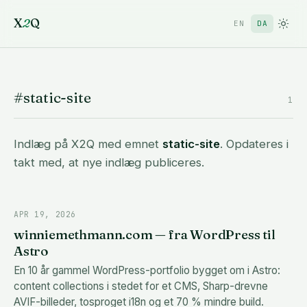
X
2
Q
EN
DA
#static-site
1
Indlæg på X2Q med emnet
static-site
. Opdateres i
takt med, at nye indlæg publiceres.
APR 19, 2026
winniemethmann.com — fra WordPress til
Astro
En 10 år gammel WordPress-portfolio bygget om i Astro:
content collections i stedet for et CMS, Sharp-drevne
AVIF-billeder, tosproget i18n og et 70 % mindre build.