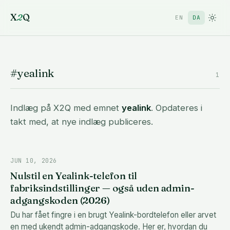
X
2
Q
EN
DA
#yealink
1
Indlæg på X2Q med emnet
yealink
. Opdateres i
takt med, at nye indlæg publiceres.
JUN 10, 2026
Nulstil en Yealink-telefon til
fabriksindstillinger — også uden admin-
adgangskoden (2026)
Du har fået fingre i en brugt Yealink-bordtelefon eller arvet
en med ukendt admin-adgangskode. Her er, hvordan du